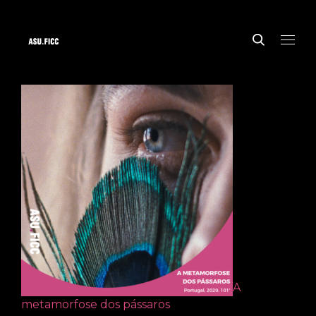
A
metamorfose dos pássaros